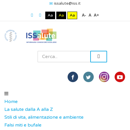
issalute@iss.it
Aa
Aa
Aa
A-
A
A+
Home
La salute dalla A alla Z
Stili di vita, alimentazione e ambiente
Falsi miti e bufale