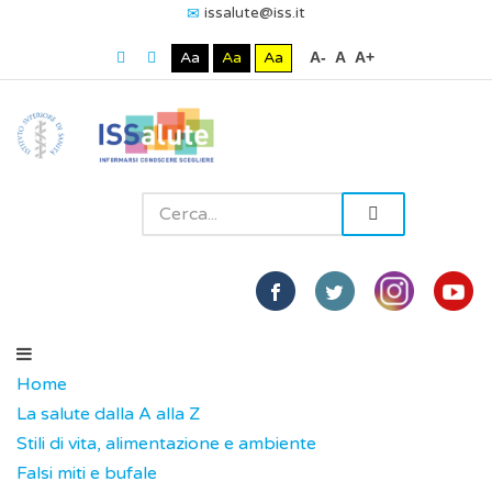
issalute@iss.it
Aa
Aa
Aa
A-
A
A+
Home
La salute dalla A alla Z
Stili di vita, alimentazione e ambiente
Falsi miti e bufale