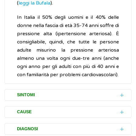
(
leggi la Bufala
).
In Italia il 50% degli uomini e il 40% delle
donne nella fascia di età 35-74 anni soffre di
pressione alta (ipertensione arteriosa). È
consigliabile, quindi, che tutte le persone
adulte misurino la pressione arteriosa
almeno una volta ogni due-tre anni (anche
ogni anno per gli adulti con più di 40 anni e
con familiarità per problemi cardiovascolari).
SINTOMI
La pressione arteriosa elevata (ipertensione
CAUSE
arteriosa) non causa disturbi (sintomi)
evidenti e, per questo motivo, molte persone
Alla nascita, la pressione arteriosa è al livello
DIAGNOSI
non sanno di essere ipertese (
Video
).