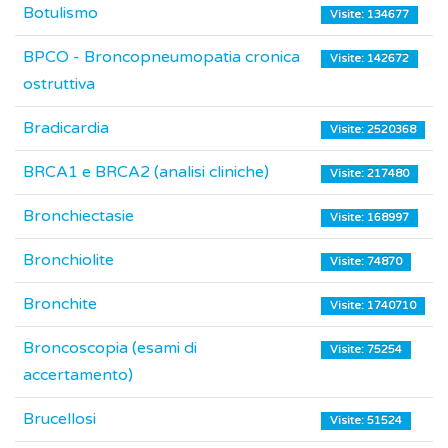
Botulismo
Visite: 134677
BPCO - Broncopneumopatia cronica
Visite: 142672
ostruttiva
Bradicardia
Visite: 2520368
BRCA1 e BRCA2 (analisi cliniche)
Visite: 217480
Bronchiectasie
Visite: 168997
Bronchiolite
Visite: 74870
Bronchite
Visite: 1740710
Broncoscopia (esami di
Visite: 75254
accertamento)
Brucellosi
Visite: 51524