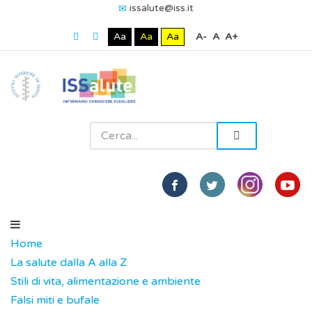
issalute@iss.it
Aa
Aa
Aa
A-
A
A+
Home
La salute dalla A alla Z
Stili di vita, alimentazione e ambiente
Falsi miti e bufale