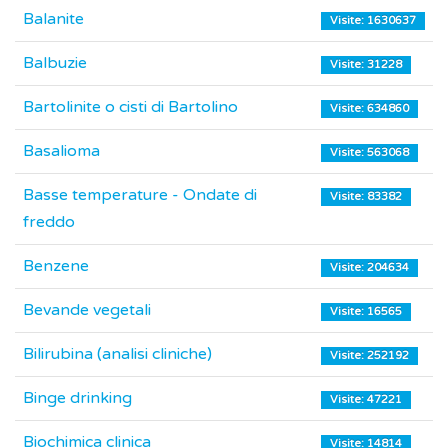
Balanite
Visite: 1630637
Balbuzie
Visite: 31228
Bartolinite o cisti di Bartolino
Visite: 634860
Basalioma
Visite: 563068
Basse temperature - Ondate di
Visite: 83382
freddo
Benzene
Visite: 204634
Bevande vegetali
Visite: 16565
Bilirubina (analisi cliniche)
Visite: 252192
Binge drinking
Visite: 47221
Biochimica clinica
Visite: 14814