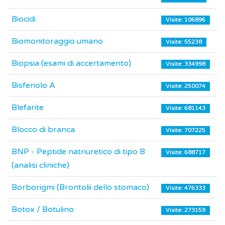
Biocidi
Visite: 106896
Biomonitoraggio umano
Visite: 55238
Biopsia (esami di accertamento)
Visite: 334998
Bisfenolo A
Visite: 250074
Blefarite
Visite: 681143
Blocco di branca
Visite: 707225
BNP - Peptide natriuretico di tipo B
Visite: 688717
(analisi cliniche)
Borborigmi (Brontolii dello stomaco)
Visite: 476333
Botox / Botulino
Visite: 273159