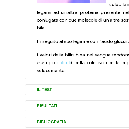
solubile 
legarsi ad un'altra proteina presente nel
coniugata con due molecole di un'altra sost
bile.
In seguito al suo legame con l'acido glucuro
I valori della bilirubina nel sangue tendon
esempio
calcoli
) nella colecisti che le i
velocemente.
IL TEST
La bilirubina si misura prelevando una picc
RISULTATI
il sangue è prelevato dal tallone. Il digiun
Normalmente la quantità totale di bilirubi
BIBLIOGRAFIA
Il risultato dell'esame consegnato dal labora
e 1.0 milligrammi per decilitro (mg/dl) di s