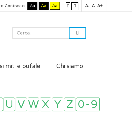
to Contrasto
Aa
Aa
Aa
A-
A
A+
si miti e bufale
Chi siamo