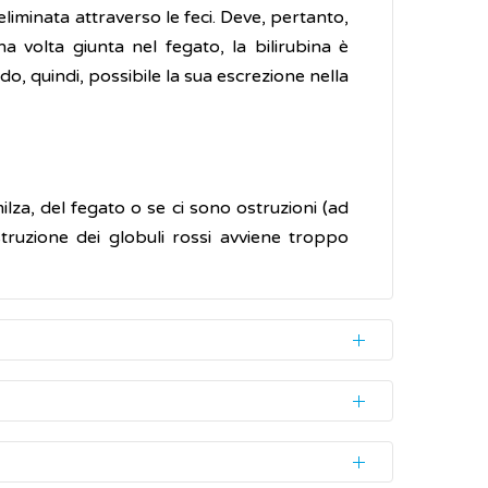
eliminata attraverso le feci. Deve, pertanto,
a volta giunta nel fegato, la bilirubina è
o, quindi, possibile la sua escrezione nella
ilza, del fegato o se ci sono ostruzioni (ad
struzione dei globuli rossi avviene troppo
na del braccio, e analizzandola. Nei neonati
aboratori di analisi è comunque richiesto.
ibera
e di quella
coniugata
) si aggira tra 0.3
ella
diretta
e di quella
indiretta
.