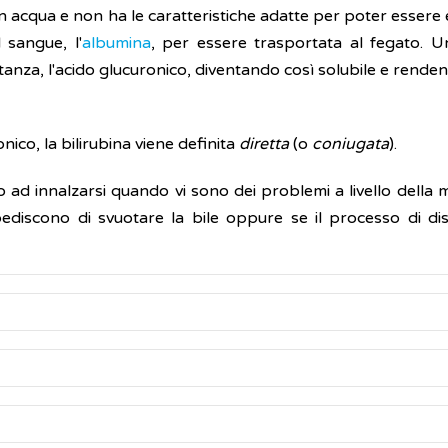
in acqua e non ha le caratteristiche adatte per poter essere 
 sangue, l'
albumina
, per essere trasportata al fegato. Un
anza, l'acido glucuronico, diventando così solubile e rendend
nico, la bilirubina viene definita
diretta
(o
coniugata
).
o ad innalzarsi quando vi sono dei problemi a livello della m
mpediscono di svuotare la bile oppure se il processo di di
ola quantità di sangue, attraverso un ago inserito in una ve
o prima di eseguire l'esame non è necessario ma, spesso, nei l
na presente nel sangue (data, quindi, dalla somma di quella
l
torio di analisi fornisce i valori della
bilirubina totale
, di qu
angue.