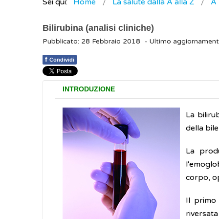
Sei qui:
Home
La salute dalla A alla Z
A
Bilirubina (analisi cliniche)
Pubblicato: 28 Febbraio 2018
- Ultimo aggiornamen
f
Condividi
INTRODUZIONE
La biliru
della bil
La produ
l'emoglob
corpo, op
Il primo
riversata