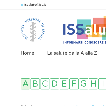
issalute@iss.it
Home
La salute dalla A alla Z