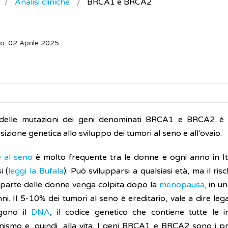
Analisi cliniche
BRCA1 e BRCA2
o: 02 Aprile 2025
i delle mutazioni dei geni denominati BRCA1 e BRCA2 è es
izione genetica allo sviluppo dei tumori al seno e all'ovaio.
 al seno
è molto frequente tra le donne e ogni anno in Ita
i (
leggi la Bufala
). Può svilupparsi a qualsiasi età, ma il r
parte delle donne venga colpita dopo la
menopausa
, in u
ni. Il 5-10% dei tumori al seno è ereditario, vale a dire le
gono il
DNA
, il codice genetico che contiene tutte le 
anismo e, quindi, alla vita. I geni BRCA1 e BRCA2 sono i pr