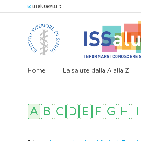
issalute@iss.it
Home
La salute dalla A alla Z