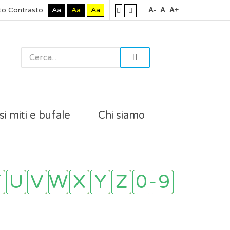
to Contrasto
Aa
Aa
Aa
A-
A
A+
si miti e bufale
Chi siamo