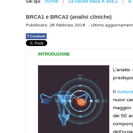
Sei qui:
Home
La salute dalla A alla Z
A
BRCA1 e BRCA2 (analisi cliniche)
Pubblicato: 28 Febbraio 2018
- Ultimo aggiornament
f
Condividi
INTRODUZIONE
L'analis
predispos
Il
tumore
nuovi cas
maggior 
dei 50 an
compon
dell'org