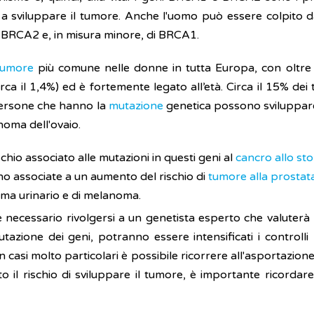
 a sviluppare il tumore. Anche l'uomo può essere colpito da
di BRCA2 e, in misura minore, di BRCA1.
tumore
più comune nelle donne in tutta Europa, con oltre 
a il 1,4%) ed è fortemente legato all’età. Circa il 15% dei t
persone che hanno la
mutazione
genetica possono sviluppar
noma dell'ovaio.
chio associato alle mutazioni in questi geni al
cancro allo st
o associate a un aumento del rischio di
tumore alla prostat
stema urinario e di melanoma.
 necessario rivolgersi a un genetista esperto che valuterà l'ut
tazione dei geni, potranno essere intensificati i controlli
In casi molto particolari è possibile ricorrere all'asportazion
 il rischio di sviluppare il tumore, è importante ricordare