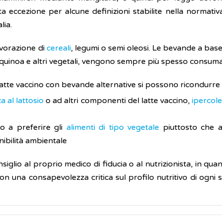
 eccezione per alcune definizioni stabilite nella normativa
lia.
avorazione di
cereali
, legumi o semi oleosi. Le bevande a base
, quinoa e altri vegetali, vengono sempre più spesso consumat
 latte vaccino con bevande alternative si possono ricondurre 
a al lattosio
o ad altri componenti del latte vaccino,
ipercol
o a preferire gli
alimenti di tipo vegetale
piuttosto che an
enibilità ambientale
iglio al proprio medico di fiducia o al nutrizionista, in qua
 con una consapevolezza critica sul profilo nutritivo di ogn