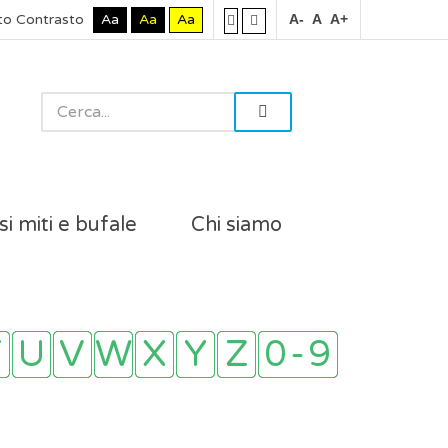
to Contrasto
Aa
Aa
Aa
A-
A
A+
si miti e bufale
Chi siamo