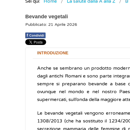
Sei qui:
Home
La salute dalla A alla Z
B
Bevande vegetali
Pubblicato: 21 Aprile 2026
f
Condividi
INTRODUZIONE
Anche se sembrano un prodotto moderno, i
dagli antichi Romani e sono parte integrant
sempre si preparano bevande a base d
ovunque nel mondo e nel nostro Paese, 
supermercati, sull’onda della maggiore atte
Le bevande vegetali vengono erroneamen
1308/2013 (che ha sostituito il 1234/2007
secrezione mammaria delle femmine di 