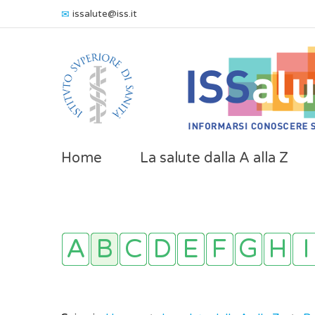
issalute@iss.it
Home
La salute dalla A alla Z