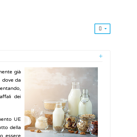
mente già
a, dove da
entando,
ffali dei
amento UE
otto della
no essere