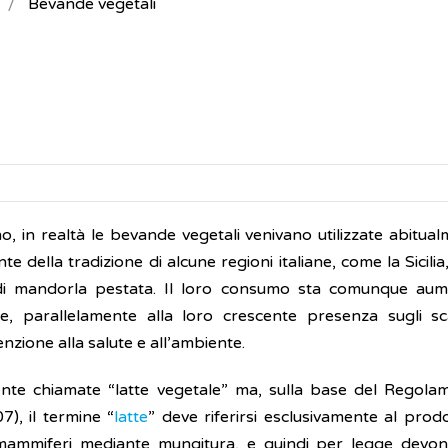
Bevande vegetali
n realtà le bevande vegetali venivano utilizzate abitual
e della tradizione di alcune regioni italiane, come la Sicili
i mandorla pestata. Il loro consumo sta comunque aum
parallelamente alla loro crescente presenza sugli sca
nzione alla salute e all’ambiente.
te chiamate “latte vegetale” ma, sulla base del Regol
), il termine “
latte
” deve riferirsi esclusivamente al prod
mammiferi mediante mungitura, e quindi per legge devo