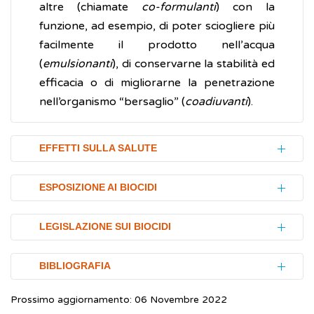
altre (chiamate
co-formulanti
) con la
funzione, ad esempio, di poter sciogliere più
facilmente il prodotto nell’acqua
(
emulsionanti
), di conservarne la stabilità ed
efficacia o di migliorarne la penetrazione
nell’organismo “bersaglio” (
coadiuvanti
).
EFFETTI SULLA SALUTE
L’utilizzo di biocidi ha sicuramente molti
ESPOSIZIONE AI BIOCIDI
aspetti positivi e utili, come la possibilità di
disinfettare efficacemente strumenti medici
L’esposizione ai biocidi può essere di tipo
LEGISLAZIONE SUI BIOCIDI
e superfici nelle sale chirurgiche e negli
professionale, sia per i lavoratori coinvolti
ospedali. Nella vita quotidiana, tali sostanze
nella produzione, trasporto e
I prodotti biocidi possono essere venduti o
BIBLIOGRAFIA
consentono di medicare piccole ferite e, in
immagazzinamento di tali prodotti, sia per gli
utilizzati solo dopo specifica autorizzazione.
generale, di migliorare le condizioni igieniche
operatori che li utilizzano (ad esempio,
Prossimo aggiornamento: 06 Novembre 2022
Regolamento (UE) n.528/2012 del