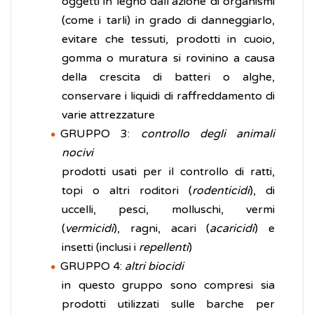
oggetti in legno dall’azione di organismi
(come i tarli) in grado di danneggiarlo,
evitare che tessuti, prodotti in cuoio,
gomma o muratura si rovinino a causa
della crescita di batteri o alghe,
conservare i liquidi di raffreddamento di
varie attrezzature
GRUPPO 3:
controllo degli animali
nocivi
prodotti usati per il controllo di ratti,
topi o altri roditori (
rodenticidi
), di
uccelli, pesci, molluschi, vermi
(
vermicidi
), ragni, acari (
acaricidi
) e
insetti (inclusi i
repellenti
)
GRUPPO 4:
altri biocidi
in questo gruppo sono compresi sia
prodotti utilizzati sulle barche per