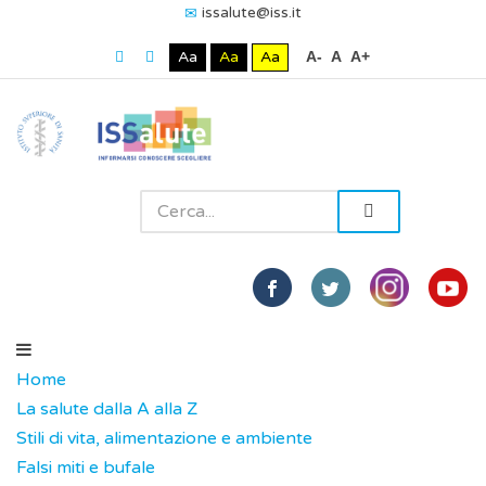
issalute@iss.it
Aa
Aa
Aa
A-
A
A+
Home
La salute dalla A alla Z
Stili di vita, alimentazione e ambiente
Falsi miti e bufale