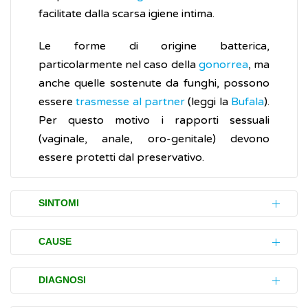
facilitate dalla scarsa igiene intima.
Le forme di origine batterica,
particolarmente nel caso della
gonorrea
, ma
anche quelle sostenute da funghi, possono
essere
trasmesse al partner
(leggi la
Bufala
).
Per questo motivo i rapporti sessuali
(vaginale, anale, oro-genitale) devono
essere protetti dal preservativo.
SINTOMI
La balanite si manifesta generalmente con
CAUSE
un dolore localizzato al glande, costante o
durante la minzione (urinare). Il dolore viene
Come detto, la balanite è generalmente
DIAGNOSI
accentuato dai rapporti sessuali e dalla
provocata da un'infezione batterica