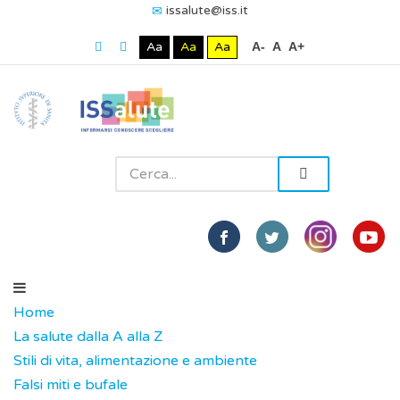
issalute@iss.it
Aa
Aa
Aa
A-
A
A+
Home
La salute dalla A alla Z
Stili di vita, alimentazione e ambiente
Falsi miti e bufale