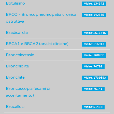
Botulismo
Visite: 134142
BPCO - Broncopneumopatia cronica
Visite: 142385
ostruttiva
Bradicardia
Visite: 2516446
BRCA1 e BRCA2 (analisi cliniche)
Visite: 216913
Bronchiectasie
Visite: 168768
Bronchiolite
Visite: 74792
Bronchite
Visite: 1739593
Broncoscopia (esami di
Visite: 75141
accertamento)
Brucellosi
Visite: 51438