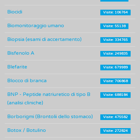
Biocidi
Visite: 106764
Biomonitoraggio umano
Visite: 55138
Biopsia (esami di accertamento)
Visite: 334765
Bisfenolo A
Visite: 249835
Blefarite
Visite: 679989
Blocco di branca
Visite: 706868
BNP - Peptide natriuretico di tipo B
Visite: 688184
(analisi cliniche)
Borborigmi (Brontolii dello stomaco)
Visite: 475582
Botox / Botulino
Visite: 272824