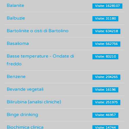
Balanite
Visite: 1628107
Balbuzie
Visite: 31180
Bartolinite o cisti di Bartolino
Visite: 634218
Basalioma
Visite: 562756
Basse temperature - Ondate di
Visite: 83210
freddo
Benzene
Visite: 204265
Bevande vegetali
Visite: 16196
Bilirubina (analisi cliniche)
Visite: 251975
Binge drinking
Visite: 46957
Biochimica clinica
Visite: 14744