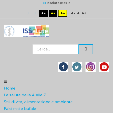
issalute@iss.it
Aa
Aa
Aa
A-
A
A+
Home
La salute dalla A alla Z
Stili di vita, alimentazione e ambiente
Falsi miti e bufale