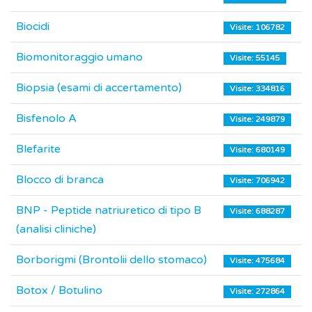
Biocidi
Visite: 106782
Biomonitoraggio umano
Visite: 55145
Biopsia (esami di accertamento)
Visite: 334816
Bisfenolo A
Visite: 249879
Blefarite
Visite: 680149
Blocco di branca
Visite: 706942
BNP - Peptide natriuretico di tipo B
Visite: 688287
(analisi cliniche)
Borborigmi (Brontolii dello stomaco)
Visite: 475684
Botox / Botulino
Visite: 272864