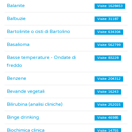
Balanite
Visite: 1628453
Balbuzie
Visite: 31187
Bartolinite o cisti di Bartolino
Visite: 634304
Basalioma
Visite: 562799
Basse temperature - Ondate di
Visite: 83228
freddo
Benzene
Visite: 204312
Bevande vegetali
Visite: 16243
Bilirubina (analisi cliniche)
Visite: 252015
Binge drinking
Visite: 46985
Biochimica clinica
Visite: 14755