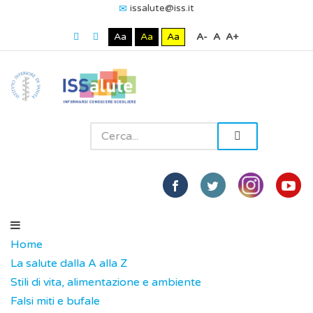
issalute@iss.it
Aa
Aa
Aa
A-
A
A+
Home
La salute dalla A alla Z
Stili di vita, alimentazione e ambiente
Falsi miti e bufale