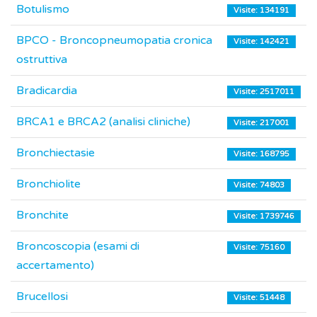
Botulismo
Visite: 134191
BPCO - Broncopneumopatia cronica
Visite: 142421
ostruttiva
Bradicardia
Visite: 2517011
BRCA1 e BRCA2 (analisi cliniche)
Visite: 217001
Bronchiectasie
Visite: 168795
Bronchiolite
Visite: 74803
Bronchite
Visite: 1739746
Broncoscopia (esami di
Visite: 75160
accertamento)
Brucellosi
Visite: 51448