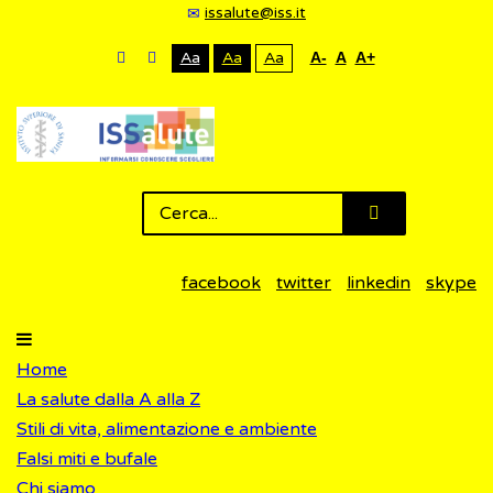
issalute@iss.it
Aa
Aa
Aa
A-
A
A+
facebook
twitter
linkedin
skype
Home
La salute dalla A alla Z
Stili di vita, alimentazione e ambiente
Falsi miti e bufale
Chi siamo