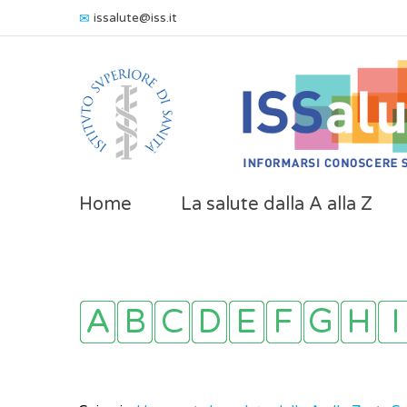
issalute@iss.it
Home
La salute dalla A alla Z