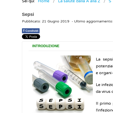
Sei qui:
Home
La salute dalla A alla Z
S
Sepsi
Pubblicato: 21 Giugno 2019
- Ultimo aggiornament
f
Condividi
INTRODUZIONE
La seps
potenzia
e organi
Le infezi
da virus 
Il primo
l'infezio