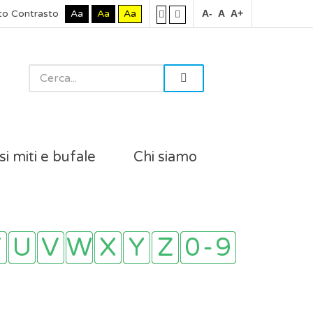
to Contrasto
Aa
Aa
Aa
A-
A
A+
si miti e bufale
Chi siamo