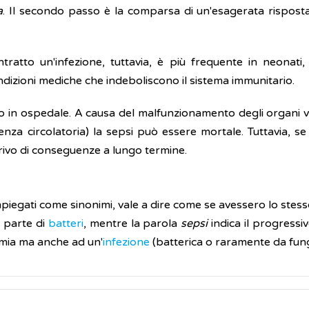
a
. Il secondo passo è la comparsa di un'esagerata rispost
ratto un'infezione, tuttavia, è più frequente in neonati
ndizioni mediche che indeboliscono il sistema immunitario.
 in ospedale. A causa del malfunzionamento degli organi vitali
ienza circolatoria) la sepsi può essere mortale. Tuttavia, se
rivo di conseguenze a lungo termine.
iegati come sinonimi, vale a dire come se avessero lo stesso 
a parte di
batteri
, mentre la parola
sepsi
indica il progressi
emia ma anche ad un'
infezione
(batterica o raramente da fung