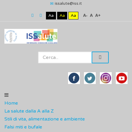
issalute@iss.it
Aa
Aa
Aa
A-
A
A+
Home
La salute dalla A alla Z
Stili di vita, alimentazione e ambiente
Falsi miti e bufale