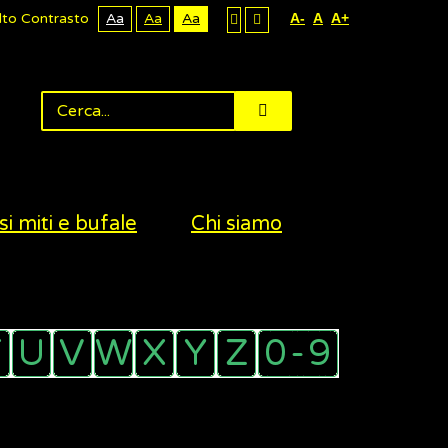
lto Contrasto
Aa
Aa
Aa
A-
A
A+
si miti e bufale
Chi siamo