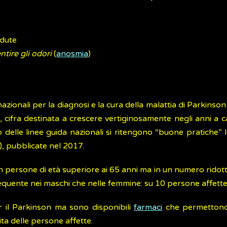
adute
ntire gli odori
(
anosmia
)
nazionali per la diagnosi e la cura della malattia di Parkinson p
, cifra destinata a crescere vertiginosamente negli anni a 
delle linee guida nazionali si ritengono “buone pratiche” le 
E), pubblicate nel 2017.
persone di età superiore ai 65 anni ma in un numero ridotto di
frequente nei maschi che nelle femmine: su 10 persone affette
r il Parkinson ma sono disponibili
farmaci
che permettono d
ita delle persone affette.