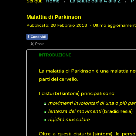
Sei qui:
Home
La salute dalla A alla Z
P
Malattia di Parkinson
Pubblicato: 28 Febbraio 2018
- Ultimo aggiornamen
f
Condividi
INTRODUZIONE
La malattia di Parkinson è una malattia 
parti del cervello.
I disturbi (sintomi) principali sono:
movimenti involontari di una o più par
lentezza dei movimenti
(bradicinesia)
rigidità muscolare
Oltre a questi disturbi (sintomi), le per