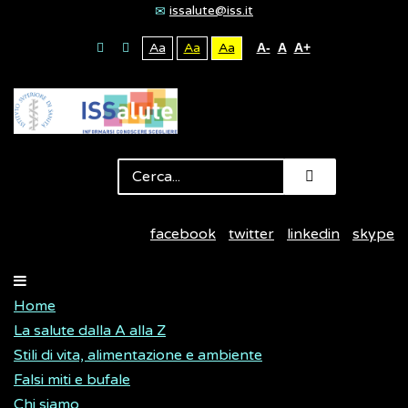
issalute@iss.it
Aa
Aa
Aa
A-
A
A+
facebook
twitter
linkedin
skype
Home
La salute dalla A alla Z
Stili di vita, alimentazione e ambiente
Falsi miti e bufale
Chi siamo