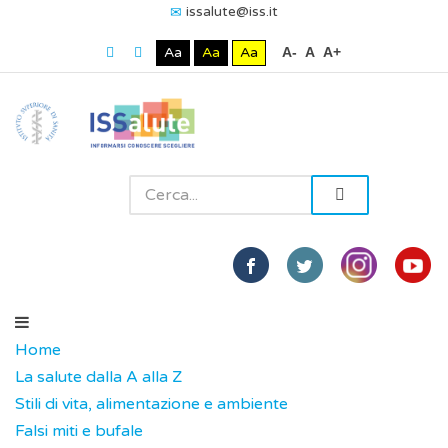
issalute@iss.it
Aa
Aa
Aa
A-
A
A+
Home
La salute dalla A alla Z
Stili di vita, alimentazione e ambiente
Falsi miti e bufale