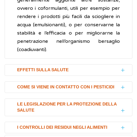
generalmente aggiunte altre sostanze,
ovvero i coformulanti, utili per esempio per
rendere i prodotti più facili da sciogliere in
acqua (emulsionanti), o per conservarne la
stabilità e l’efficacia o per migliorarne la
penetrazione nell’organismo bersaglio
(coadiuvanti).
EFFETTI SULLA SALUTE
In generale, i pesticidi hanno portato
COME SI VIENE IN CONTATTO CON I PESTICIDI
all'umanità molti benefici, per esempio, la
possibilità di eliminare da alcuni territori
Il contatto con i pesticidi può essere di tipo
LE LEGISLAZIONE PER LA PROTEZIONE DELLA
malattie come la
malaria
, la malattia del
SALUTE
professionale, e questo è il caso degli
sonno, la
febbre gialla
e di favorire un
agricoltori che ne fanno uso diretto, e dei
In Europa, i prodotti fitosanitari non
maggiore produzione agricola per
lavoratori coinvolti nei processi di
I CONTROLLI DEI RESIDUI NEGLI ALIMENTI
possono essere commercializzati o utilizzati
fronteggiare l’aumento della popolazione
produzione, trasporto e stoccaggio.