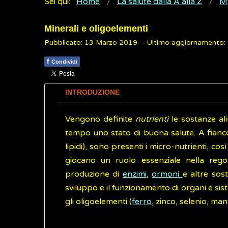
Sei qui:
Home
La salute dalla A alla Z
M
Minerali e oligoelementi
Pubblicato: 13 Marzo 2019
- Ultimo aggiornamento:
f
Condividi
INTRODUZIONE
Vengono definite
nutrienti
le sostanze al
tempo uno stato di buona salute. A fianco
lipidi), sono presenti i micro-nutrienti, co
giocano un ruolo essenziale nella regol
produzione di
enzimi
,
ormoni
e altre sost
sviluppo e il funzionamento di organi e sis
gli oligoelementi (
ferro
, zinco, selenio, man