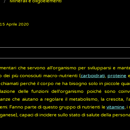
Minerali e oligoelementi
 15 Aprile 2020
imentari che servono all'organismo per svilupparsi e mant
 dei più conosciuti macro-nutrienti (
carboidrati
,
proteine
sì chiamati perché il corpo ne ha bisogno solo in piccole quan
azione delle funzioni dell'organismo poiché sono coinvo
anze che aiutano a regolare il metabolismo, la crescita, l'at
temi. Fanno parte di questo gruppo di nutrienti le
vitamine
, i
ganese), capaci di incidere sullo stato di salute della persona