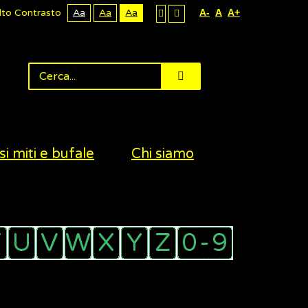
lto Contrasto
Aa
Aa
Aa
A-
A
A+
si miti e bufale
Chi siamo