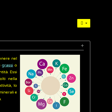
enere nel
e
grassi
o
tità. Essi
lti nella
tività, lo
 minerali e
.