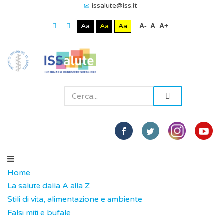
issalute@iss.it
Aa
Aa
Aa
A-
A
A+
Home
La salute dalla A alla Z
Stili di vita, alimentazione e ambiente
Falsi miti e bufale