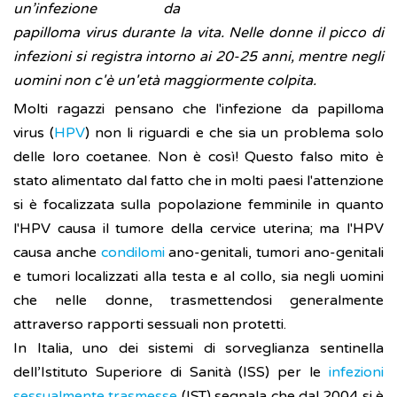
un’infezione da
papilloma virus durante la vita. Nelle donne il picco di
infezioni si registra intorno ai 20-25 anni, mentre negli
uomini non c'è un'età maggiormente colpita.
Molti ragazzi pensano che l'infezione da papilloma
virus (
HPV
) non li riguardi e che sia un problema solo
delle loro coetanee. Non è così! Questo falso mito è
stato alimentato dal fatto che in molti paesi l'attenzione
si è focalizzata sulla popolazione femminile in quanto
l'HPV causa il tumore della cervice uterina; ma l'HPV
causa anche
condilomi
ano-genitali, tumori ano-genitali
e tumori localizzati alla testa e al collo, sia negli uomini
che nelle donne, trasmettendosi generalmente
attraverso rapporti sessuali non protetti.
In Italia, uno dei sistemi di sorveglianza sentinella
dell’Istituto Superiore di Sanità (ISS) per le
infezioni
sessualmente trasmesse
(IST) segnala che dal 2004 si è