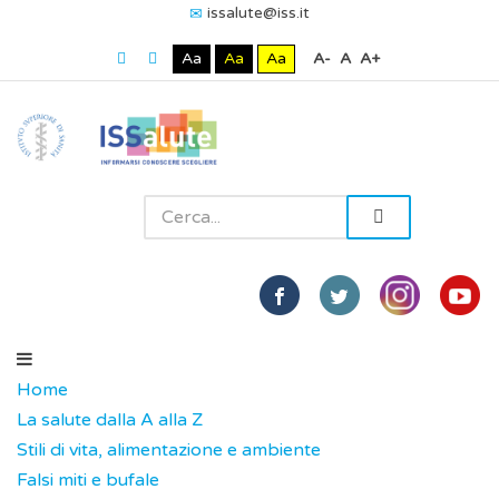
issalute@iss.it
Aa
Aa
Aa
A-
A
A+
Home
La salute dalla A alla Z
Stili di vita, alimentazione e ambiente
Falsi miti e bufale