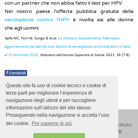
con un partner che non abbia fatto il test per HPV.
Nel nostro paese l'offerta pubblica gratuita della
vaccinazione contro l'HPV
è rivolta sia alle donne
che agli uomini.
Salfa MC, Ferri M, Suligoi B et al.
Le Infezioni Sessualmente Trasmesse:
aggiornamento dei dati dei due Sistemi di sorveglianza sentinella attivi in Italia
al 31 dicembre 2019
.
Notiziario dell'Istituto Superiore di Sanità
. 2021; 34 (7-8)
f
Condividi
Questo sito fa uso di cookie tecnici e cookie di
Pubblicato: 28 Febbraio 2018
terze parti per migliorare l’esperienza di
navigazione degli utenti e per raccogliere
informazioni sull’utilizzo del sito stesso.
Proseguendo nella navigazione si accetta l’uso
dei cookie.
Per saperne di più
© 2018
ISSalute - Sito sviluppato e gestito dall’Istituto
Superiore di Sanità (ISS) -
Disclaimer
-
Cookie