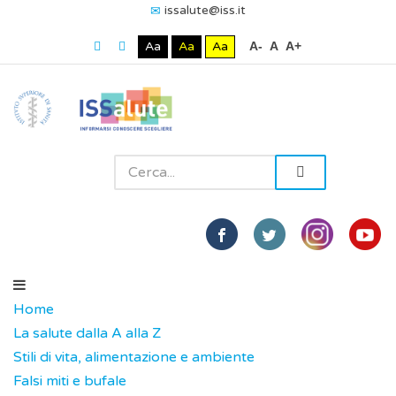
issalute@iss.it
Aa
Aa
Aa
A-
A
A+
Home
La salute dalla A alla Z
Stili di vita, alimentazione e ambiente
Falsi miti e bufale