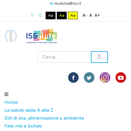
issalute@iss.it
Aa
Aa
Aa
A-
A
A+
Home
La salute dalla A alla Z
Stili di vita, alimentazione e ambiente
Falsi miti e bufale