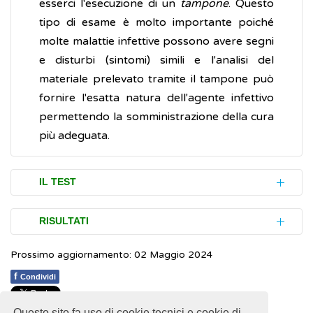
esserci l'esecuzione di un
tampone
. Questo
tipo di esame è molto importante poiché
molte malattie infettive possono avere segni
e disturbi (sintomi) simili e l'analisi del
materiale prelevato tramite il tampone può
fornire l'esatta natura dell'agente infettivo
permettendo la somministrazione della cura
più adeguata.
IL TEST
Il tampone è generalmente costituito da un
RISULTATI
bastoncino con del cotone sterile ad una
Prossimo aggiornamento: 02 Maggio 2024
estremità (tipo un lungo cotton fioc) che
Le mucose e la pelle sono parti del corpo
viene poggiato, o leggermente strofinato,
non sterili e contengono microorganismi che
f
Condividi
sulla zona da indagare. Il materiale prelevato
comunemente convivono con l'organismo
Questo sito fa uso di cookie tecnici e cookie di