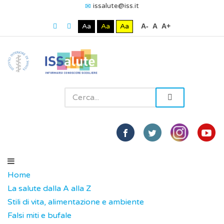
issalute@iss.it
Aa
Aa
Aa
A-
A
A+
Home
La salute dalla A alla Z
Stili di vita, alimentazione e ambiente
Falsi miti e bufale