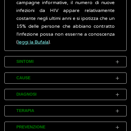
campagne informative, il numero di nuove
infezioni da HIV appare relativamente
costante negli ultimi anni e si ipotizza che un
15% delle persone che abbiano contratto
l'infezione possa non esserne a conoscenza
(
leggi la Bufala
).
SINTOMI
Le infezioni sessualmente trasmesse (IST) si
CAUSE
manifestano con disturbi (sintomi)
estremamente variabili in base ai
Le infezioni sessualmente tramesse (IST) si
DIAGNOSI
microrganismi che ne sono responsabili
acquisiscono generalmente per via sessuale,
(
leggi la Bufala
).
attraverso i rapporti vaginali, anali, oro-
Le infezioni sessualmente trasmesse (IST)
TERAPIA
genitali non protetti da preservativo o da
possono essere presenti senza dare
Le IST, di natura batterica (
sifilide
,
gonorrea
,
dental dam (membrana in lattice) con
manifestazioni evidenti o provocare lesioni e
Le IST possono essere di varia natura
PREVENZIONE
clamidia
) ma anche alcune forme di natura