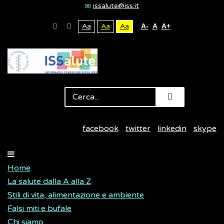
issalute@iss.it
Aa
Aa
Aa
A-
A
A+
facebook
twitter
linkedin
skype
Home
La salute dalla A alla Z
Stili di vita, alimentazione e ambiente
Falsi miti e bufale
Chi siamo