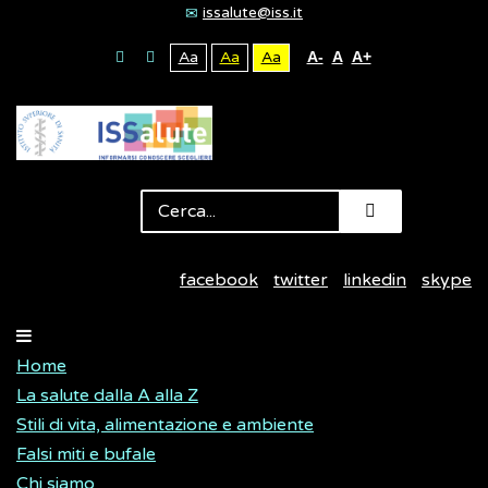
issalute@iss.it
Aa
Aa
Aa
A-
A
A+
facebook
twitter
linkedin
skype
Home
La salute dalla A alla Z
Stili di vita, alimentazione e ambiente
Falsi miti e bufale
Chi siamo