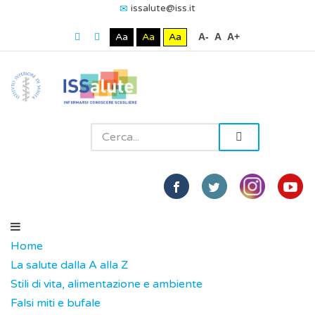
issalute@iss.it
Aa
Aa
Aa
A-
A
A+
Home
La salute dalla A alla Z
Stili di vita, alimentazione e ambiente
Falsi miti e bufale