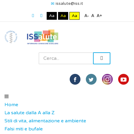
issalute@iss.it
Aa
Aa
Aa
A-
A
A+
Home
La salute dalla A alla Z
Stili di vita, alimentazione e ambiente
Falsi miti e bufale