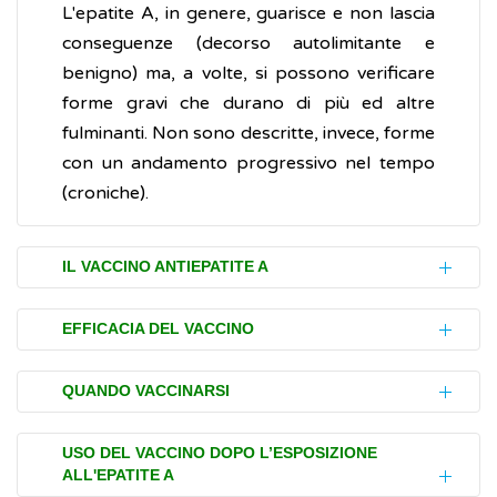
L'epatite A, in genere, guarisce e non lascia
conseguenze (decorso autolimitante e
benigno) ma, a volte, si possono verificare
forme gravi che durano di più ed altre
fulminanti. Non sono descritte, invece, forme
con un andamento progressivo nel tempo
(croniche).
IL VACCINO ANTIEPATITE A
Oltre all'osservanza delle comuni norme
EFFICACIA DEL VACCINO
igieniche (lavare accuratamente le mani,
evitare liquidi e cibo contaminati), il miglior
La protezione dall'infezione compare 14-21
QUANDO VACCINARSI
modo per proteggersi dall'
epatite A
è il
giorni dopo la prima dose di vaccino e dura
vaccino (leggi la
Bufala
). Costituito dal virus
per circa 12 mesi.
Il vaccino è raccomandato, a partire dal 12°
USO DEL VACCINO DOPO L’ESPOSIZIONE
ucciso (inattivato) fissato (adsorbito) su
ALL'EPATITE A
mese di età, nei bambini esposti al rischio di