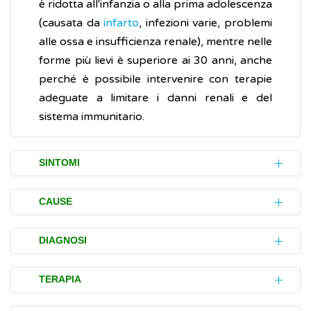
è ridotta all'infanzia o alla prima adolescenza
(causata da
infarto
, infezioni varie, problemi
alle ossa e insufficienza renale), mentre nelle
forme più lievi è superiore ai 30 anni, anche
perché è possibile intervenire con terapie
adeguate a limitare i danni renali e del
sistema immunitario.
SINTOMI
La displasia immuno-ossea di Schimke
CAUSE
(SIOD) è una malattia che colpisce diverse
aree del corpo.
La displasia immuno-ossea di Schimke
DIAGNOSI
(SIOD) è dovuta alla
mutazioni
di un gene,
Sistema scheletrico con effetti sulla
chiamato
SMARCAL1,
localizzato sul
L'accertamento della malattia (diagnosi) si
TERAPIA
crescita:
cromosoma 2. Esso contiene le informazioni
basa sugli esami clinici, del sangue e
bassa statura