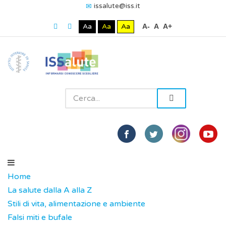
issalute@iss.it
Aa
Aa
Aa
A-
A
A+
Home
La salute dalla A alla Z
Stili di vita, alimentazione e ambiente
Falsi miti e bufale