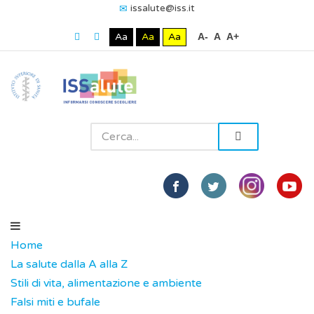
issalute@iss.it
Aa
Aa
Aa
A-
A
A+
Home
La salute dalla A alla Z
Stili di vita, alimentazione e ambiente
Falsi miti e bufale