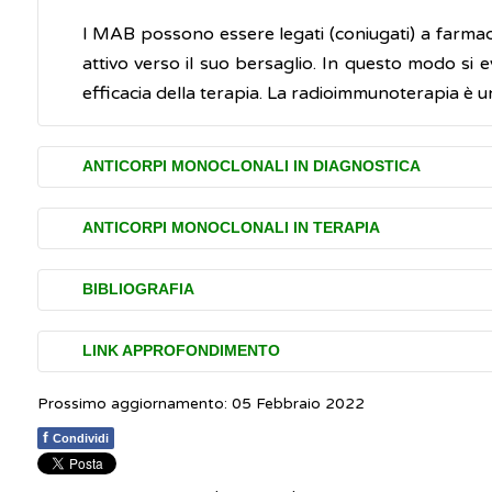
I MAB possono essere legati (coniugati) a farmaci
attivo verso il suo bersaglio. In questo modo si e
efficacia della terapia. La radioimmunoterapia è u
ANTICORPI MONOCLONALI IN DIAGNOSTICA
Gli anticorpi monoclonali possono essere impiega
ANTICORPI MONOCLONALI IN TERAPIA
quantità. Sono quindi utilizzati per individuare ant
tumorali (markers tumorali).
Gli anticorpi monoclonali utilizzati in terapia (cura
BIBLIOGRAFIA
antinfiammatoria
Gli anticorpi monoclonali possono essere impiegati
Mayo Clinic.
Monoclonal antibody drugs for canc
immunosoppressiva
LINK APPROFONDIMENTO
antitumorale
Prossimo aggiornamento: 05 Febbraio 2022
Medicine Net.
Monoclonal Antibodies
(Inglese)
L'anticorpo monoclonale colpisce e interferisce co
f
Condividi
Anticorpi monoclonali (MAB) ad attività antinfia