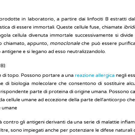
dotte in laboratorio, a partire dai linfociti B estratti dal
stica di essere immortali. Queste cellule fuse, chiamate
ibri
ngola cellula divenuta immortale successivamente si divide
rpo chiamato, appunto,
monoclonale
che può essere purifica
 antigene e si legano ad esso neutralizzandolo.
B):
le di topo. Possono portare a una
reazione allergica
negli es
he di biologia molecolare che consentono di sostituire alc
corrispondente parte di proteina di origine umana. Possono ca
a cellule umane ad eccezione della parte dell'anticorpo che 
le umane
contro gli antigeni derivanti da una serie di malattie infia
noltre, sono impiegati anche per potenziare le difese naturali 