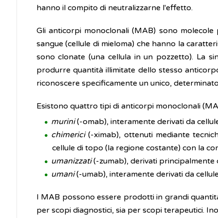
hanno il compito di neutralizzarne l'effetto.
Gli anticorpi monoclonali (MAB) sono molecole pro
sangue (cellule di mieloma) che hanno la caratteri
sono clonate (una cellula in un pozzetto). La si
produrre quantità illimitate dello stesso antico
riconoscere specificamente un unico, determinato
Esistono quattro tipi di anticorpi monoclonali (MA
murini
(-omab), interamente derivati da cellu
chimerici
(-ximab), ottenuti mediante tecnic
cellule di topo (la regione costante) con la 
umanizzati
(-zumab), derivati principalmente d
umani
(-umab), interamente derivati da cellu
I MAB possono essere prodotti in grandi quantità 
per scopi diagnostici, sia per scopi terapeutici. I