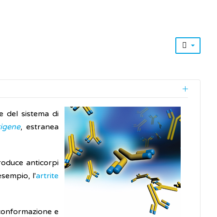
e del sistema di
tigene
, estranea
roduce anticorpi
esempio, l'
artrite
 conformazione e