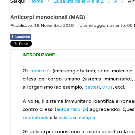
Sei qui:
Home
La salute dalla A alla Z
A
Ant
Anticorpi monoclonali (MAB)
Pubblicato: 19 Novembre 2018
- Ultimo aggiornamento: 05
f
Condividi
INTRODUZIONE
Gli
anticorpi
(immunoglobuline), sono molecole c
difesa del corpo umano (sistema immunitario), 
all'organismo (ad esempio,
batteri
,
virus
, ecc).
A volte, il sistema immunitario identifica erron
contro di essi (
autoanticorpi
) aggredendoli. Ques
reumatoide
e la
sclerosi multipla
.
Gli anticorpi riconoscono in modo specifico la 