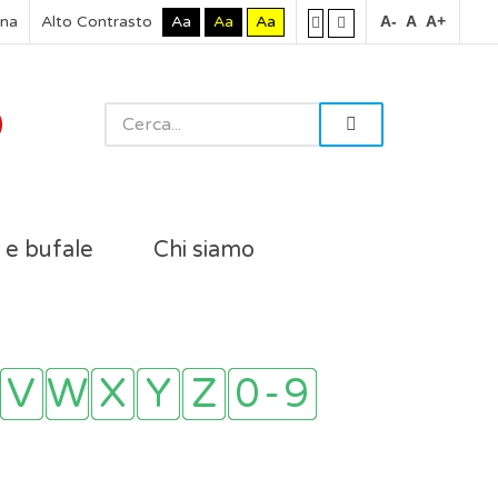
rna
Alto Contrasto
Aa
Aa
Aa
A-
A
A+
i e bufale
Chi siamo