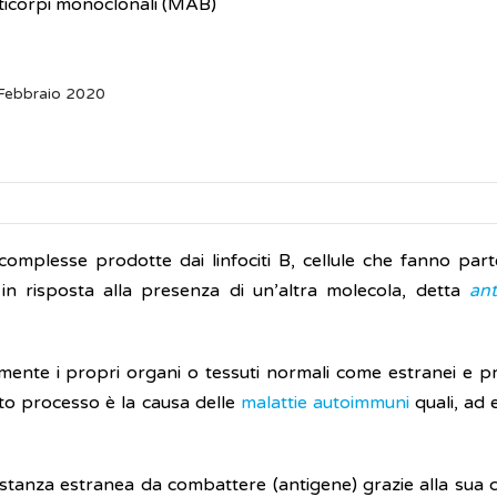
icorpi monoclonali (MAB)
 Febbraio 2020
omplesse prodotte dai linfociti B, cellule che fanno part
in risposta alla presenza di un’altra molecola, detta
an
eamente i propri organi o tessuti normali come estranei e p
to processo è la causa delle
malattie autoimmuni
quali, ad 
sostanza estranea da combattere (antigene) grazie alla sua