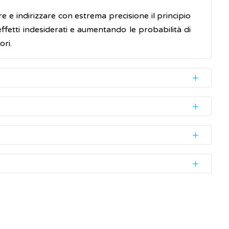
 e indirizzare con estrema precisione il principio
effetti indesiderati e aumentando le probabilità di
ori.
antigene
specifico ed eventualmente misurarne la
teine specifiche e antigeni presenti sulle cellule
 di gravidanza
.
 nello sviluppo della malattia da curare.