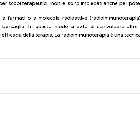
a per scopi terapeutici. Inoltre, sono impiegati anche per pote
 a farmaci o a molecole radioattive (radioimmunoterapia)
uo bersaglio. In questo modo si evita di coinvolgere altre 
 efficacia della terapia. La radioimmunoterapia è una tecnic
ere impiegati anche per determinare la presenza (dia
uindi utilizzati per individuare antigeni di agenti infettivi
 tumorali (markers tumorali).
a (cura) possono essere suddivisi in base alla loro attività:
piegati anche nei kit diagnostici domestici quali, ad esempio
or cancer: How they work
(Inglese)
lese)
risce con l'azione di una sostanza chimica o di un recettore