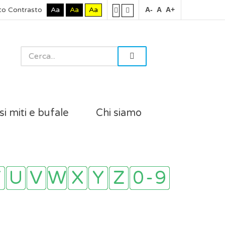
to Contrasto
Aa
Aa
Aa
A-
A
A+
si miti e bufale
Chi siamo