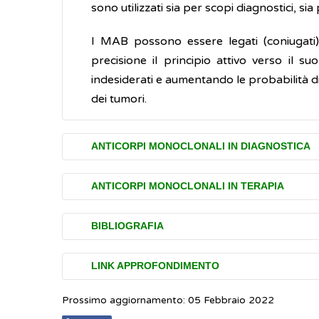
sono utilizzati sia per scopi diagnostici, si
I MAB possono essere legati (coniugati)
precisione il principio attivo verso il s
indesiderati e aumentando le probabilità di
dei tumori.
ANTICORPI MONOCLONALI IN DIAGNOSTICA
Gli anticorpi monoclonali possono ess
ANTICORPI MONOCLONALI IN TERAPIA
eventualmente misurarne la quantità. Sono q
specifiche e antigeni presenti sulle cellule
Gli anticorpi monoclonali utilizzati in terapi
BIBLIOGRAFIA
antinfiammatoria
Gli anticorpi monoclonali possono essere im
Mayo Clinic.
Monoclonal antibody drugs f
immunosoppressiva
LINK APPROFONDIMENTO
antitumorale
Prossimo aggiornamento: 05 Febbraio 2022
Medicine Net.
Monoclonal Antibodies
(Ing
L'anticorpo monoclonale colpisce e interfe