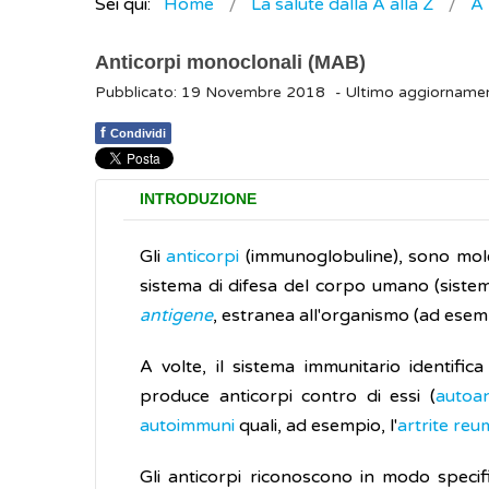
Sei qui:
Home
La salute dalla A alla Z
A
Anticorpi monoclonali (MAB)
Pubblicato: 19 Novembre 2018
- Ultimo aggiorname
f
Condividi
INTRODUZIONE
Gli
anticorpi
(immunoglobuline), sono mole
sistema di difesa del corpo umano (sistema
antigene
, estranea all'organismo (ad ese
A volte, il sistema immunitario identifi
produce anticorpi contro di essi (
autoan
autoimmuni
quali, ad esempio, l'
artrite reu
Gli anticorpi riconoscono in modo specif