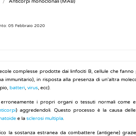
Anticorpi monoclonali (MAB)
nto: 05 Febbraio 2020
cole complesse prodotte dai linfociti B, cellule che fanno 
 immunitario), in risposta alla presenza di un’altra moleco
mpio,
batteri
,
virus
, ecc).
ca erroneamente i propri organi o tessuti normali come e
ticorpi
) aggredendoli. Questo processo è la causa dell
matoide
e la
sclerosi multipla
.
ico la sostanza estranea da combattere (antigene) grazie