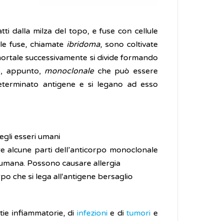
ti dalla milza del topo, e fuse con cellule
ule fuse, chiamate
ibridoma
, sono coltivate
mmortale successivamente si divide formando
to, appunto,
monoclonale
che può essere
determinato antigene e si legano ad esso
egli esseri umani
re alcune parti dell’anticorpo monoclonale
e umana. Possono causare allergia
po che si lega all'antigene bersaglio
tie infiammatorie, di
infezioni
e di
tumori
e