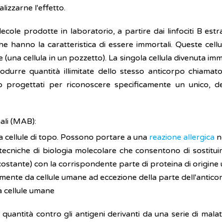
izzarne l'effetto.
ole prodotte in laboratorio, a partire dai linfociti B estrat
he hanno la caratteristica di essere immortali. Queste cell
e (una cellula in un pozzetto). La singola cellula divenuta i
rodurre quantità illimitate dello stesso anticorpo chiama
ono progettati per riconoscere specificamente un unico, 
ali (MAB):
a cellule di topo. Possono portare a una
reazione allergica
n
tecniche di biologia molecolare che consentono di sostitui
e costante) con la corrispondente parte di proteina di origin
mente da cellule umane ad eccezione della parte dell'anticor
a cellule umane
uantità contro gli antigeni derivanti da una serie di malat