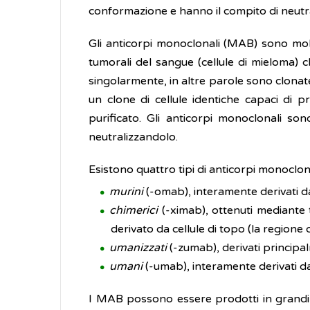
conformazione e hanno il compito di neutral
Gli anticorpi monoclonali (MAB) sono molec
tumorali del sangue (cellule di mieloma) c
singolarmente, in altre parole sono clonat
un clone di cellule identiche capaci di p
purificato. Gli anticorpi monoclonali s
neutralizzandolo.
Esistono quattro tipi di anticorpi monoclon
murini
(-omab), interamente derivati d
chimerici
(-ximab), ottenuti mediante 
derivato da cellule di topo (la region
umanizzati
(-zumab), derivati principal
umani
(-umab), interamente derivati d
I MAB possono essere prodotti in grandi q