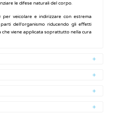
nziare le difese naturali del corpo.
 per veicolare e indirizzare con estrema
parti dell'organismo riducendo gli effetti
a che viene applicata soprattutto nella cura
gnosticare) di un
antigene
specifico ed
, quali
virus e batteri
, come pure proteine
, i
test di gravidanza
.
 coinvolto nello sviluppo della malattia da