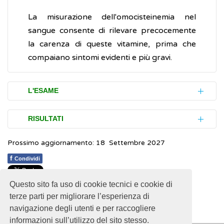
La misurazione dell'omocisteinemia nel
sangue consente di rilevare precocemente
la carenza di queste vitamine, prima che
compaiano sintomi evidenti e più gravi.
L'ESAME
Per eseguire l'esame è necessaria una
RISULTATI
piccola quantità (campione) di sangue
Prossimo aggiornamento: 18 Settembre 2027
venoso . In genere, viene raccomandato di
I valori normalidi omocisteina nel sangue, sia
stare a digiuno per 10-12 ore, di stare a
per uomini che per donne, giovani e adulti,
f
Condividi
riposo e di astenersi dal fumo per almeno
sono compresi tra 5-12 micro-moli per litro.
15 minuti prima di sottoporsi al prelievo di
Questo sito fa uso di cookie tecnici e cookie di
1
1
1
1
1
Rating 2.96 (131 Votes)
Valori elevati possono indicare uno stato di
terze parti per migliorare l’esperienza di
sangue.
navigazione degli utenti e per raccogliere
malnutrizione o la carenza di vitamina B12 e
informazioni sull’utilizzo del sito stesso.
folati
. È possibile quindi abbassare tali valori