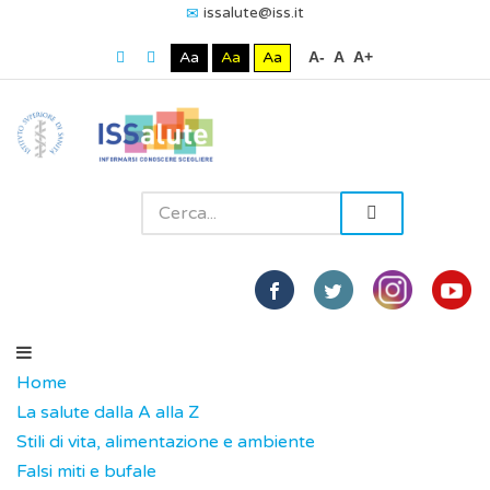
issalute@iss.it
Aa
Aa
Aa
A-
A
A+
Home
La salute dalla A alla Z
Stili di vita, alimentazione e ambiente
Falsi miti e bufale