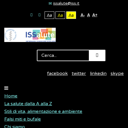
issalute@iss.it
Aa
Aa
Aa
A-
A
A+
facebook
twitter
linkedin
skype
Home
La salute dalla A alla Z
Stili di vita, alimentazione e ambiente
Falsi miti e bufale
Chi siamo