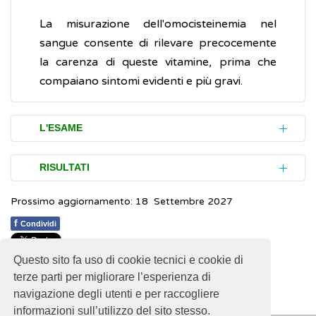
La misurazione dell'omocisteinemia nel
sangue consente di rilevare precocemente
la carenza di queste vitamine, prima che
compaiano sintomi evidenti e più gravi.
L'ESAME
Per eseguire l'esame è necessaria una
RISULTATI
piccola quantità (campione) di sangue
Prossimo aggiornamento: 18 Settembre 2027
venoso . In genere, viene raccomandato di
I valori normalidi omocisteina nel sangue, sia
stare a digiuno per 10-12 ore, di stare a
per uomini che per donne, giovani e adulti,
f
Condividi
riposo e di astenersi dal fumo per almeno
sono compresi tra 5-12 micro-moli per litro.
15 minuti prima di sottoporsi al prelievo di
Questo sito fa uso di cookie tecnici e cookie di
1
1
1
1
1
Rating 2.96 (131 Votes)
Valori elevati possono indicare uno stato di
terze parti per migliorare l’esperienza di
sangue.
navigazione degli utenti e per raccogliere
malnutrizione o la carenza di vitamina B12 e
informazioni sull’utilizzo del sito stesso.
folati
. È possibile quindi abbassare tali valori