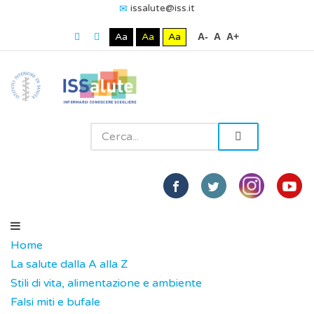
issalute@iss.it
Aa
Aa
Aa
A-
A
A+
Home
La salute dalla A alla Z
Stili di vita, alimentazione e ambiente
Falsi miti e bufale