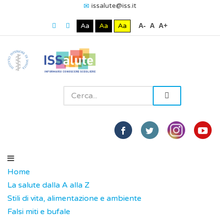
issalute@iss.it
Aa
Aa
Aa
A-
A
A+
Home
La salute dalla A alla Z
Stili di vita, alimentazione e ambiente
Falsi miti e bufale