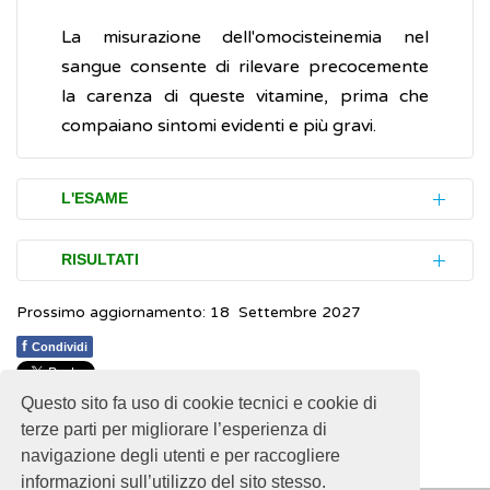
La misurazione dell'omocisteinemia nel
sangue consente di rilevare precocemente
la carenza di queste vitamine, prima che
compaiano sintomi evidenti e più gravi.
L'ESAME
Per eseguire l'esame è necessaria una
RISULTATI
piccola quantità (campione) di sangue
Prossimo aggiornamento: 18 Settembre 2027
venoso . In genere, viene raccomandato di
I valori normalidi omocisteina nel sangue, sia
stare a digiuno per 10-12 ore, di stare a
per uomini che per donne, giovani e adulti,
f
Condividi
riposo e di astenersi dal fumo per almeno
sono compresi tra 5-12 micro-moli per litro.
15 minuti prima di sottoporsi al prelievo di
Questo sito fa uso di cookie tecnici e cookie di
1
1
1
1
1
Rating 2.96 (131 Votes)
Valori elevati possono indicare uno stato di
terze parti per migliorare l’esperienza di
sangue.
navigazione degli utenti e per raccogliere
malnutrizione o la carenza di vitamina B12 e
informazioni sull’utilizzo del sito stesso.
folati
. È possibile quindi abbassare tali valori