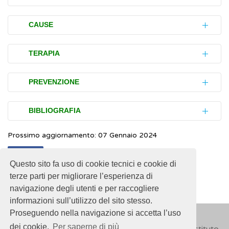
La maggior parte dei casi di oligozoospermia
CAUSE
non causa disturbi e viene scoperta in
seguito a esami per la fertilità di coppia.
L'oligozoospermia può derivare da un gran
TERAPIA
numero di cause differenti, distinte in
L'accertamento si effettua mediante l'esame
patologiche e ambientali.
Una parte dei casi di oligospermia può
PREVENZIONE
della conta spermatica che consiste
essere risolta eliminandone la causa: per
nell'analizzare in laboratorio un campione di
Tra le cause patologiche più frequenti sono
esempio riducendo il consumo di alcol o di
La prevenzione dell'oligozoospermia
BIBLIOGRAFIA
sperma per valutare il numero di
incluse:
droghe
. Il
varicocele
può essere trattato
prevede principalmente:
spermatozoi vitali per millilitro. Secondo i
varicocele
, ingrossamento delle vene
chirurgicamente, e in alcuni casi viene
Prossimo aggiornamento: 07 Gennaio 2024
NHS.
Low sperm count
(Inglese)
identificazione e trattamento rapido
criteri dell'Organizzazione Mondiale della
dello scroto analogo alle
vene varicose
ripristinata la normale produzione di
f
della mancata discesa dei testicoli nella
Condividi
Sanità, si definisce oligozoospermia la
delle gambe
Mayo Clinic.
Low sperm count
(Inglese)
spermatozoi. Nel caso di
infezioni
, la terapia
Questo sito fa uso di cookie tecnici e cookie di
prima infanzia
condizione in cui, in una normale emissione
criptorchidismo
, mancata discesa dei
terze parti per migliorare l’esperienza di
appropriata può risolvere il problema.
identificazione e trattamento
di sperma (eiaculazione), la concentrazione
McLachlan RI.
Approach to the Patient With
testicoli nello scroto nella prima infanzia.
navigazione degli utenti e per raccogliere
tempestivo del
varicocele
degli spermatozoi è inferiore a 15 milioni per
Oligozoospermia
.
The Journal of Clinical
Se la produzione sufficiente di spermatozoi
informazioni sull’utilizzo del sito stesso.
Può essere corretto chirurgicamente nel
astensione dall’alcol, dal fumo e dalle
millilitro.
Endocrinology & Metabolism
. 2013, 98(3):
Proseguendo nella navigazione si accetta l’uso
non può essere ripristinata da nessun
bambino: in questo modo vengono
droghe
873-880
dei cookie.
Per saperne di più
cambiamento di abitudini di vita o terapia, e