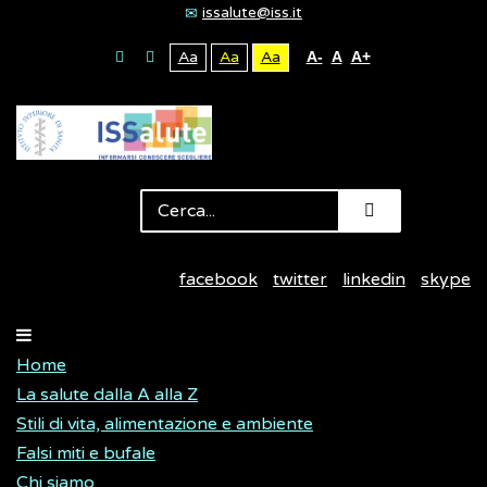
issalute@iss.it
Aa
Aa
Aa
A-
A
A+
facebook
twitter
linkedin
skype
Home
La salute dalla A alla Z
Stili di vita, alimentazione e ambiente
Falsi miti e bufale
Chi siamo