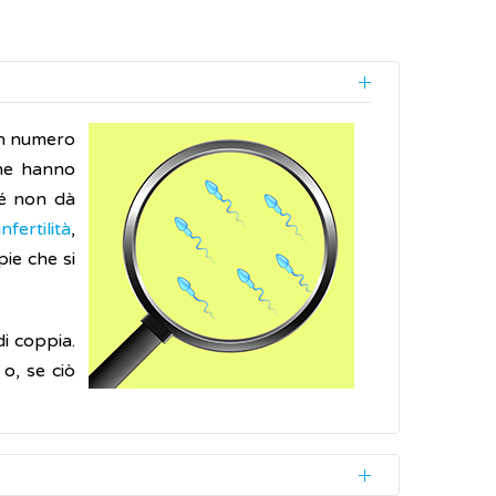
un numero
che hanno
sé non dà
infertilità
,
pie che si
di coppia.
o, se ciò