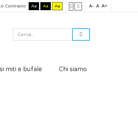
to Contrasto
Aa
Aa
Aa
A-
A
A+
si miti e bufale
Chi siamo