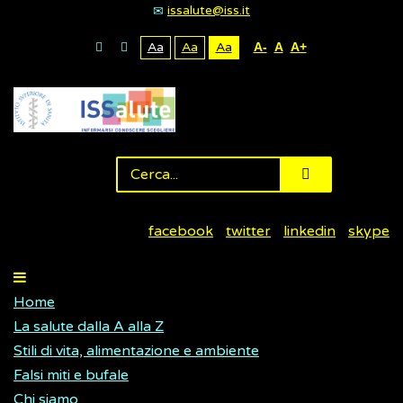
issalute@iss.it
Aa
Aa
Aa
A-
A
A+
facebook
twitter
linkedin
skype
Home
La salute dalla A alla Z
Stili di vita, alimentazione e ambiente
Falsi miti e bufale
Chi siamo