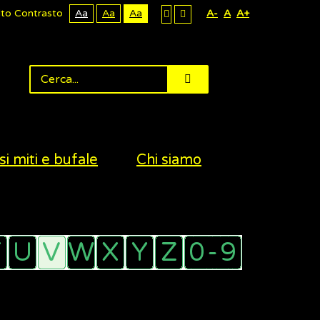
lto Contrasto
Aa
Aa
Aa
A-
A
A+
si miti e bufale
Chi siamo