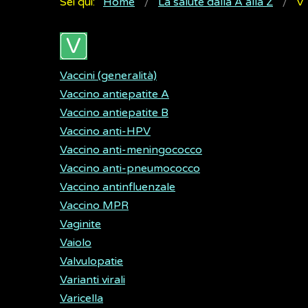
Sei qui:
Home
La salute dalla A alla Z
V
Vaccini (generalità)
Vaccino antiepatite A
Vaccino antiepatite B
Vaccino anti-HPV
Vaccino anti-meningococco
Vaccino anti-pneumococco
Vaccino antinfluenzale
Vaccino MPR
Vaginite
Vaiolo
Valvulopatie
Varianti virali
Varicella