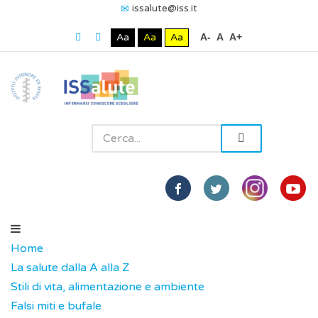
issalute@iss.it
Aa
Aa
Aa
A-
A
A+
Home
La salute dalla A alla Z
Stili di vita, alimentazione e ambiente
Falsi miti e bufale