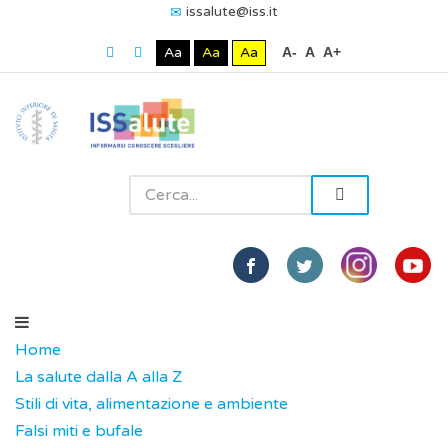
issalute@iss.it
Aa
Aa
Aa
A-
A
A+
Home
La salute dalla A alla Z
Stili di vita, alimentazione e ambiente
Falsi miti e bufale