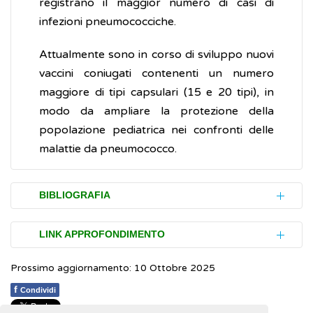
registrano il maggior numero di casi di
infezioni pneumococciche.
Attualmente sono in corso di sviluppo nuovi
vaccini coniugati contenenti un numero
maggiore di tipi capsulari (15 e 20 tipi), in
modo da ampliare la protezione della
popolazione pediatrica nei confronti delle
malattie da pneumococco.
BIBLIOGRAFIA
Ospedale pediatrico Bambino Gesù.
LINK APPROFONDIMENTO
Pneumococco: il vaccino
Prossimo aggiornamento: 10 Ottobre 2025
Rapporti sui dati epidemiologici
prodotti dal
NHS.
Pneumococcal vaccine
(Inglese)
Sistema di sorveglianza nazionale delle
f
Condividi
malattie batteriche invasive (MaBI)