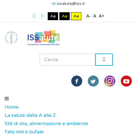
issalute@iss.it
Aa
Aa
Aa
A-
A
A+
Home
La salute dalla A alla Z
Stili di vita, alimentazione e ambiente
Falsi miti e bufale