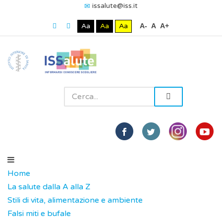
issalute@iss.it
Aa
Aa
Aa
A-
A
A+
Home
La salute dalla A alla Z
Stili di vita, alimentazione e ambiente
Falsi miti e bufale