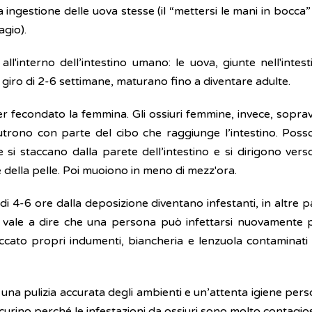
a ingestione delle uova stesse (il “mettersi le mani in bocca
agio).
 all'interno dell’intestino umano: le uova, giunte nell'inte
l giro di 2-6 settimane, maturano fino a diventare adulte.
 fecondato la femmina. Gli ossiuri femmine, invece, soprav
nutrono con parte del cibo che raggiunge l’intestino. Poss
i staccano dalla parete dell’intestino e si dirigono vers
 della pelle. Poi muoiono in meno di mezz'ora.
 4-6 ore dalla deposizione diventano infestanti, in altre pa
, vale a dire che una persona può infettarsi nuovamente 
occato propri indumenti, biancheria e lenzuola contaminati d
i, una pulizia accurata degli ambienti e un’attenta igiene p
 si curino perché le infestazioni da ossiuri sono molto contagio