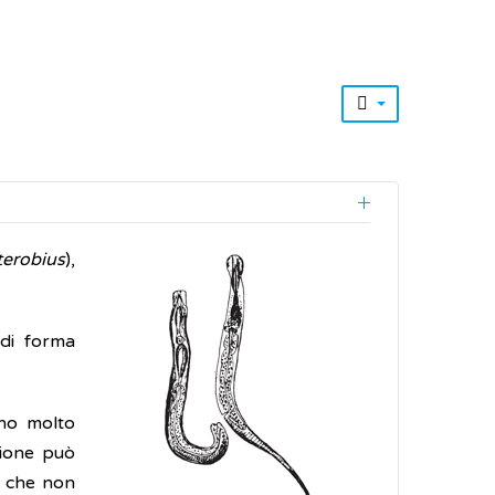
terobius
),
 di forma
sono molto
tione può
, che non