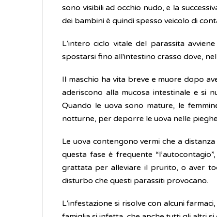
sono visibili ad occhio nudo, e la successiv
dei bambini è quindi spesso veicolo di cont
L’intero ciclo vitale del parassita avviene
spostarsi fino all'intestino crasso dove, ne
Il maschio ha vita breve e muore dopo aver
aderiscono alla mucosa intestinale e si 
Quando le uova sono mature, le femmine s
notturne, per deporre le uova nelle pieghe
Le uova contengono vermi che a distanza di
questa fase è frequente “l’autocontagio”
grattata per alleviare il prurito, o aver t
disturbo che questi parassiti provocano.
L’infestazione si risolve con alcuni farmac
famiglia si infetta, che anche tutti gli altri