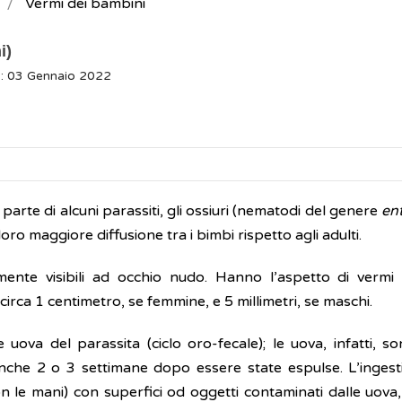
Vermi dei bambini
i)
o: 03 Gennaio 2022
da parte di alcuni parassiti, gli ossiuri (nematodi del genere
en
 loro maggiore diffusione tra i bimbi rispetto agli adulti.
cilmente visibili ad occhio nudo. Hanno l’aspetto di vermi
circa 1 centimetro, se femmine, e 5 millimetri, se maschi.
e uova del parassita (ciclo oro-fecale); le uova, infatti, 
anche 2 o 3 settimane dopo essere state espulse. L’inges
on le mani) con superfici od oggetti contaminati dalle uova