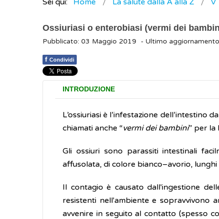
Sei qui:
Home
La salute dalla A alla Z
V
Ossiuriasi o enterobiasi (vermi dei bambin
Pubblicato: 03 Maggio 2019
- Ultimo aggiornament
f
Condividi
INTRODUZIONE
L’ossiuriasi è l’infestazione dell’intestino 
chiamati anche “
vermi dei bambini
” per la
Gli ossiuri sono parassiti intestinali fa
affusolata, di colore bianco–avorio, lunghi 
Il contagio è causato dall'ingestione dell
resistenti nell'ambiente e sopravvivono 
avvenire in seguito al contatto (spesso c