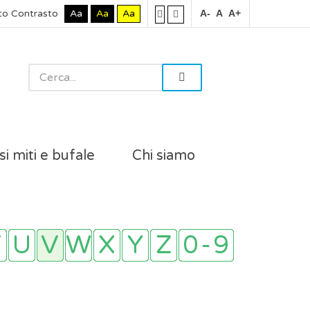
to Contrasto
Aa
Aa
Aa
A-
A
A+
si miti e bufale
Chi siamo