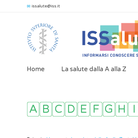
issalute@iss.it
Home
La salute dalla A alla Z