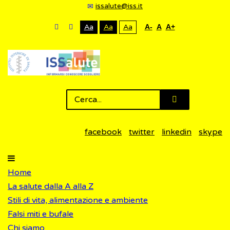
issalute@iss.it
Aa
Aa
Aa
A-
A
A+
facebook
twitter
linkedin
skype
Home
La salute dalla A alla Z
Stili di vita, alimentazione e ambiente
Falsi miti e bufale
Chi siamo