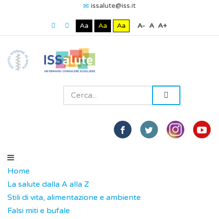
issalute@iss.it
Aa
Aa
Aa
A-
A
A+
Home
La salute dalla A alla Z
Stili di vita, alimentazione e ambiente
Falsi miti e bufale