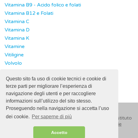
Vitamina B9 - Acido folico e folati
Vitamina B12 e Folati
Vitamina C
Vitamina D
Vitamina K
Vitamine
Vitiligine
Volvolo
Vomito
Questo sito fa uso di cookie tecnici e cookie di
Vulvodinia
terze parti per migliorare l’esperienza di
navigazione degli utenti e per raccogliere
informazioni sull’utilizzo del sito stesso.
Proseguendo nella navigazione si accetta l’uso
dei cookie.
Per saperne di più
© 2018
ISSalute - Sito sviluppato e gestito dall’Istituto
Superiore di Sanità (ISS) -
Disclaimer
-
Cookie
Accetto
Sitemap