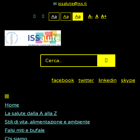
issalute@iss.it
Aa
Aa
Aa
A-
A
A+
facebook
twitter
linkedin
skype
Home
La salute dalla A alla Z
Stili di vita, alimentazione e ambiente
Falsi miti e bufale
Chi siamo