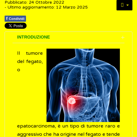
Pubblicato: 24 Ottobre 2022
- Ultimo aggiornamento: 12 Marzo 2025
f
Condividi
INTRODUZIONE
Il tumore
del fegato,
o
epatocarcinoma, è un tipo di tumore raro e
aggressivo che ha origine nel fegato e tende