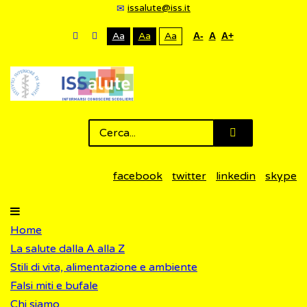
issalute@iss.it
Aa
Aa
Aa
A-
A
A+
facebook
twitter
linkedin
skype
Home
La salute dalla A alla Z
Stili di vita, alimentazione e ambiente
Falsi miti e bufale
Chi siamo