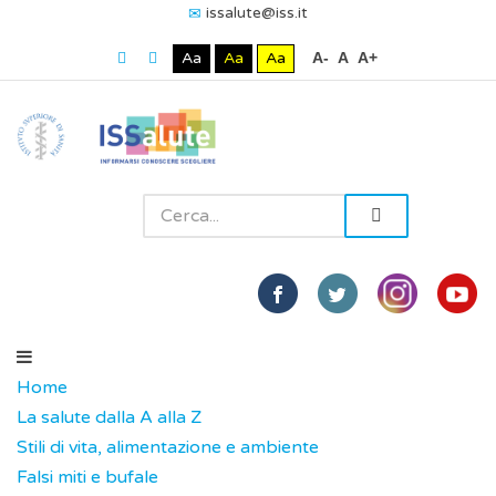
issalute@iss.it
Aa
Aa
Aa
A-
A
A+
Home
La salute dalla A alla Z
Stili di vita, alimentazione e ambiente
Falsi miti e bufale