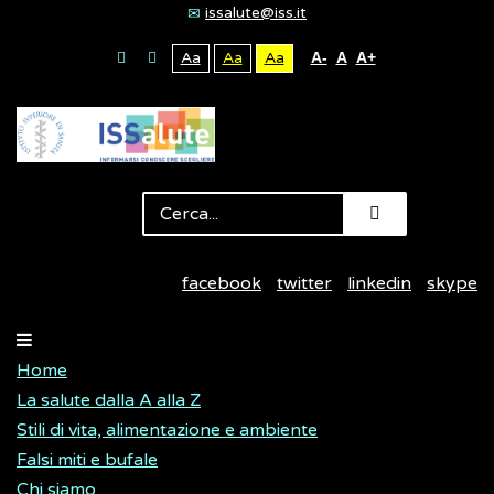
issalute@iss.it
Aa
Aa
Aa
A-
A
A+
facebook
twitter
linkedin
skype
Home
La salute dalla A alla Z
Stili di vita, alimentazione e ambiente
Falsi miti e bufale
Chi siamo